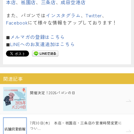
本店
、
祇園店
、
三条店
、
成田空港店
また、パゴンでは
インスタグラム
、
Twitter
、
Facebook
にて様々な情報をアップしております！
◼︎
メルマガの登録はこちら
◼︎
LINEへのお友達追加はこちら
関連記事
開催決定！2026パゴンの日
7月30日(木) 本店・祇園店・三条店の営業時間変更に
つい…