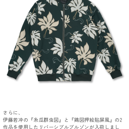
さらに、
伊藤若冲の『糸瓜群虫図』と『鶏図押絵貼屏風』の2
作品を使用したリバーシブルブルゾンが入荷しまし