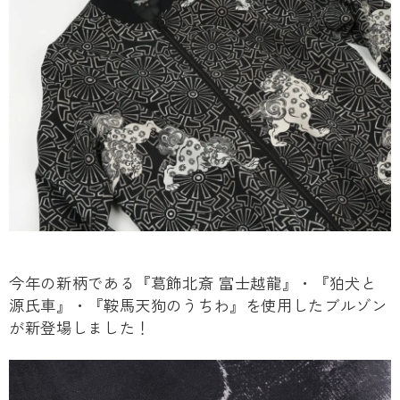
今年の新柄である『葛飾北斎 富士越龍』・『狛犬と
源氏車』・『鞍馬天狗のうちわ』を使用したブルゾン
が新登場しました！