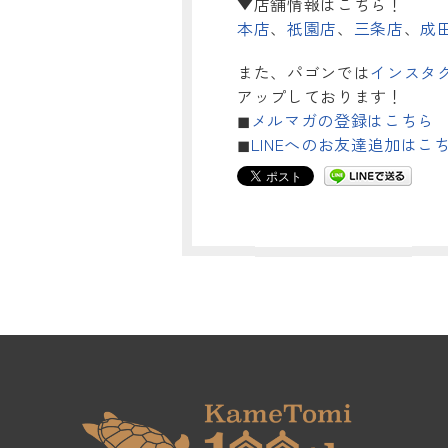
▼店舗情報はこちら！
本店
、
祇園店
、
三条店
、
成
また、パゴンでは
インスタ
アップしております！
◼︎
メルマガの登録はこちら
◼︎
LINEへのお友達追加はこ