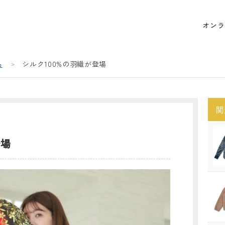
オンラ
品
シルク100%の羽織が登場
関
登場