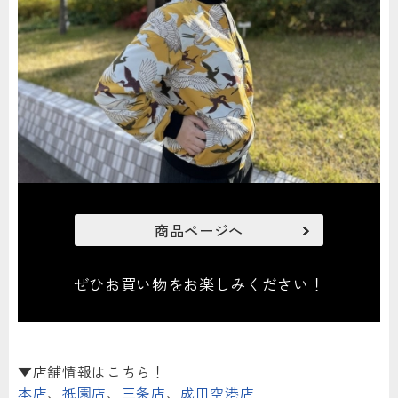
商品ページへ
ぜひお買い物をお楽しみください！
▼店舗情報はこちら！
本店
、
祇園店
、
三条店
、
成田空港店