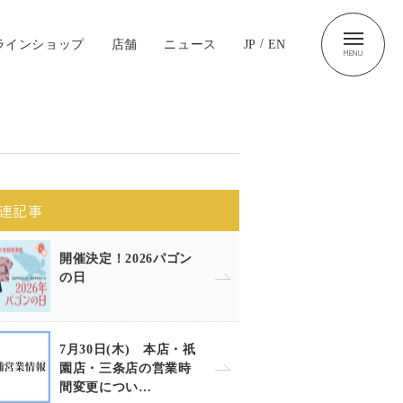
ラインショップ
店舗
ニュース
JP
/
EN
MENU
連記事
開催決定！2026パゴン
の日
7月30日(木) 本店・祇
園店・三条店の営業時
間変更につい…