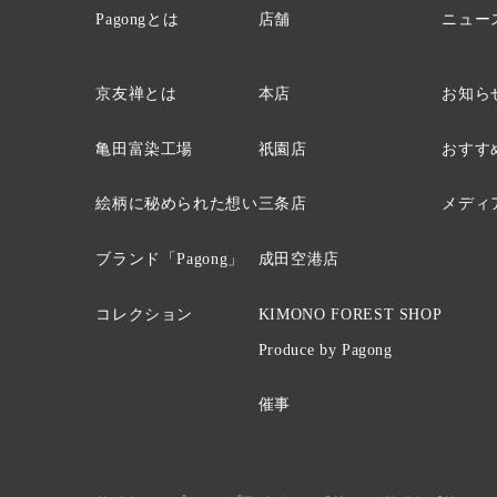
Pagongとは
店舗
ニュー
京友禅とは
本店
お知ら
亀田富染工場
祇園店
おすす
絵柄に秘められた想い
三条店
メディ
ブランド「Pagong」
成田空港店
コレクション
KIMONO FOREST SHOP
Produce by Pagong
催事