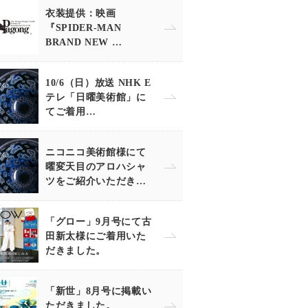
衣装提供：映画
『SPIDER-MAN
BRAND NEW …
10/6（日）放送 NHK E
テレ「日曜美術館」に
てご着用…
ニコニコ美術館様にて
曜変天目のアロハシャ
ツをご紹介いただき…
「グロー」9月号にて古
田新太様にご着用いた
だきました。
「新世」8月号に掲載い
ただきました。