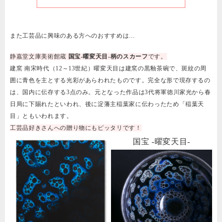
また工芸品に興味のある方へのおすすめは…
静嘉堂文庫美術館蔵
国宝-曜変天目-柄のスカーフ
です。
建窯 南宋時代（12～13世紀）曜変天目は建窯の黒釉茶碗で、斑紋の周
囲に青色を主とする光彩があらわれたものです。完全な形で現存するの
は、国内に伝存する3点のみ。元となった作品は3代将軍徳川家光から春
日局に下賜れたといわれ、後に淀藩主稲葉家に伝わったため「稲葉天
目」ともいわれます。
工芸品好きさんへの贈り物にもピッタリです！
国宝 -曜変天目-