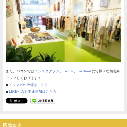
また、パゴンでは
インスタグラム
、
Twitter
、
Facebook
にて様々な情報を
アップしております！
◼︎
メルマガの登録はこちら
◼︎
LINEへのお友達追加はこちら
関連記事