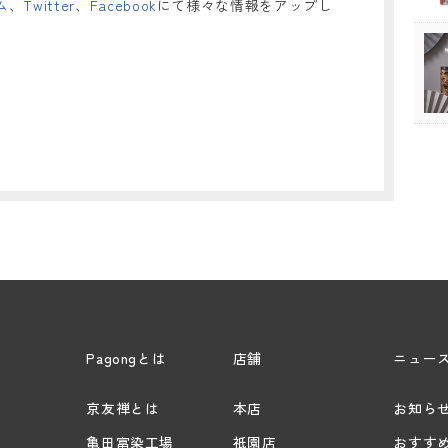
ム
、
Twitter
、
Facebook
にて様々な情報をアップし
Pagongとは
店舗
ニュー
京友禅とは
本店
お知ら
亀田富染工場
祇園店
おすす