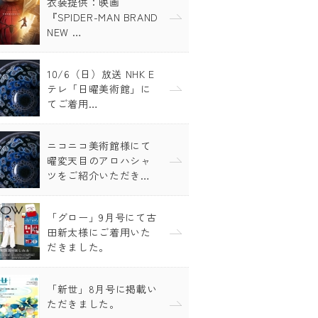
衣装提供：映画
『SPIDER-MAN BRAND
NEW …
10/6（日）放送 NHK E
テレ「日曜美術館」に
てご着用…
ニコニコ美術館様にて
曜変天目のアロハシャ
ツをご紹介いただき…
「グロー」9月号にて古
田新太様にご着用いた
だきました。
「新世」8月号に掲載い
ただきました。