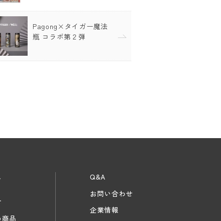
Pagong×タイガー魔法
瓶 コラボ第２弾
ス
Q&A
お問い合わせ
せ
企業情報
め商品