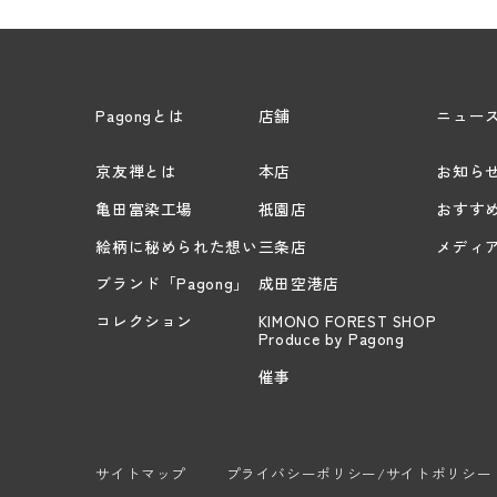
Pagongとは
店舗
ニュー
京友禅とは
本店
お知ら
亀田富染工場
祇園店
おすす
絵柄に秘められた想い
三条店
メディ
ブランド「Pagong」
成田空港店
コレクション
KIMONO FOREST SHOP
Produce by Pagong
催事
サイトマップ
プライバシーポリシー/サイトポリシー