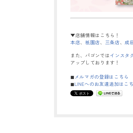
▼店舗情報はこちら！
本店
、
祇園店
、
三条店
、
成
また、パゴンでは
インスタ
アップしております！
◼︎
メルマガの登録はこちら
◼︎
LINEへのお友達追加はこ