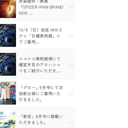
衣装提供：映画
『SPIDER-MAN BRAND
NEW …
10/6（日）放送 NHK E
テレ「日曜美術館」に
てご着用…
ニコニコ美術館様にて
曜変天目のアロハシャ
ツをご紹介いただき…
「グロー」9月号にて古
田新太様にご着用いた
だきました。
「新世」8月号に掲載い
ただきました。