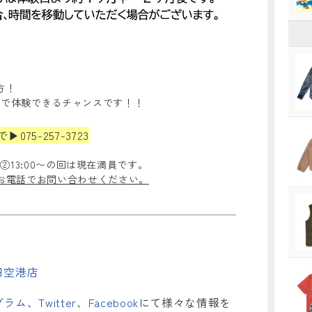
方！
店
で体験できるチャンスです！！
075-257-3723
〜と②13:00〜の回は現在満員です。
お電話でお問い合わせください。
田空港店
グラム
、
Twitter
、
Facebook
にて様々な情報を