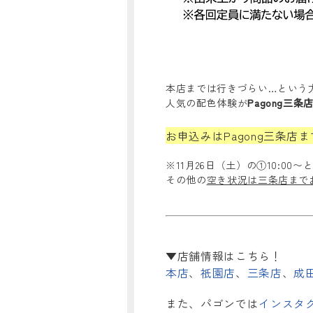
本店までは行きづらい…という
人気の配色体験が
Pagong三条
お申込みはPagong三条店まで▶︎
※11月26日（土）の①10:00
その他の
空き状況は三条店まで
▼店舗情報はこちら！
本店
、
祇園店
、
三条店
、
成
また、パゴンでは
インスタ