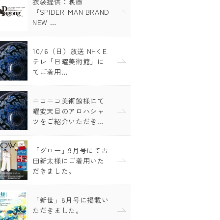
衣装提供：映画
『SPIDER-MAN BRAND
NEW …
10/6（日）放送 NHK E
テレ「日曜美術館」に
てご着用…
ニコニコ美術館様にて
曜変天目のアロハシャ
ツをご紹介いただき…
「グロー」9月号にて古
田新太様にご着用いた
だきました。
「新世」8月号に掲載い
ただきました。