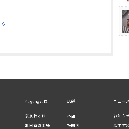
ちら
Pagongとは
店舗
ニュー
京友禅とは
本店
お知ら
亀田富染工場
祇園店
おすす