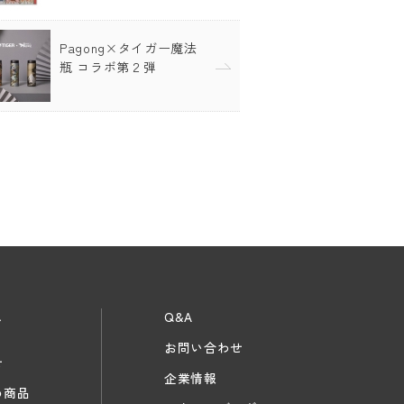
Pagong×タイガー魔法
瓶 コラボ第２弾
ス
Q&A
お問い合わせ
せ
企業情報
め商品