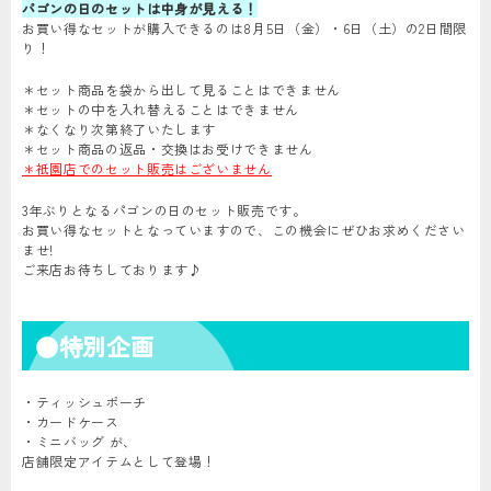
パゴンの日のセットは中身が見える！
お買い得なセットが購入できるのは8月5日（金）・6日（土）の2日間限
り！
＊セット商品を袋から出して見ることはできません
＊セットの中を入れ替えることはできません
＊なくなり次第終了いたします
＊セット商品の返品・交換はお受けできません
＊祇園店でのセット販売はございません
3年ぶりとなるパゴンの日のセット販売です。
お買い得なセットとなっていますので、この機会にぜひお求めください
ませ!
ご来店お待ちしております♪
●特別企画
・ティッシュポーチ
・カードケース
・ミニバッグ が、
店舗限定アイテムとして登場！