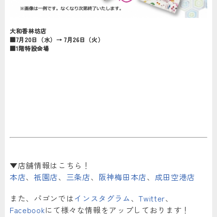
大和香林坊店
■7月20日（水）→ 7月26日（火）
■1階特設会場
▼店舗情報はこちら！
本店
、
祇園店
、
三条店
、
阪神梅田本店
、
成田空港店
また、パゴンでは
インスタグラム
、
Twitter
、
Facebook
にて様々な情報をアップしております！