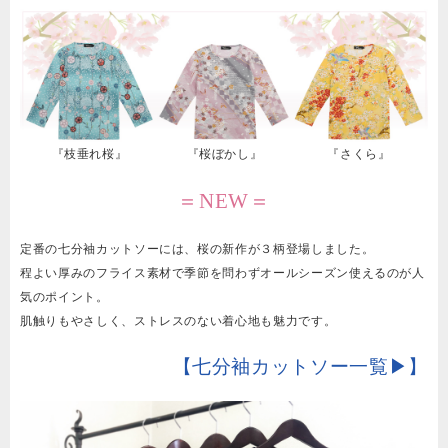
『枝垂れ桜』
『桜ぼかし』
『さくら』
＝NEW＝
定番の七分袖カットソーには、桜の新作が３柄登場しました。
程よい厚みのフライス素材で季節を問わずオールシーズン使えるのが人
気のポイント。
肌触りもやさしく、ストレスのない着心地も魅力です。
【七分袖カットソー一覧▶︎】