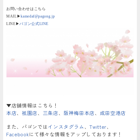
お問い合わせはこちら
MAIL▶︎
kamedaf@pagong.jp
LINE▶︎
パゴン公式LINE
▼店舗情報はこちら！
本店
、
祇園店
、
三条店
、
阪神梅田本店
、
成田空港店
また、パゴンでは
インスタグラム
、
Twitter
、
Facebook
にて様々な情報をアップしております！