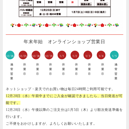
年末年始 オンラインショップ営業日
12/28
12/29
12/30
12/31
1/1
1/2
1/3
1/4
1/5
通
休
休
休
休
休
休
休
通
常
業
業
業
業
業
業
業
常
営
日
日
日
日
日
日
日
営
業
業
ネットショップ・楽天でのお買い物は毎日24時間ご利用可能です。
12月28日（水）午前中までにご入金が確認できましたら、当日発送が可
能です。
12月28日（水）午後以降のご注文分は1月5日（木）より順次発送準備を
行います。
ご不便をおかけしますが、よろしくお願いいたします。