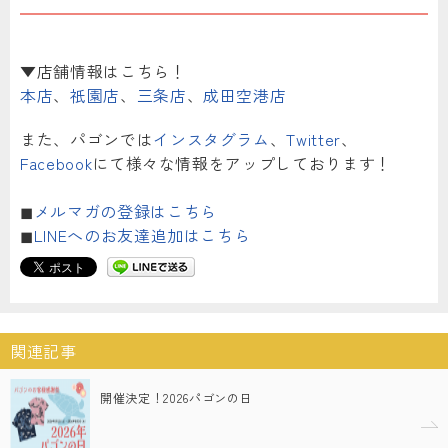
▼店舗情報はこちら！
本店
、
祇園店
、
三条店
、
成田空港店
また、パゴンでは
インスタグラム
、
Twitter
、
Facebook
にて様々な情報をアップしております！
◼︎
メルマガの登録はこちら
◼︎
LINEへのお友達追加はこちら
関連記事
開催決定！2026パゴンの日