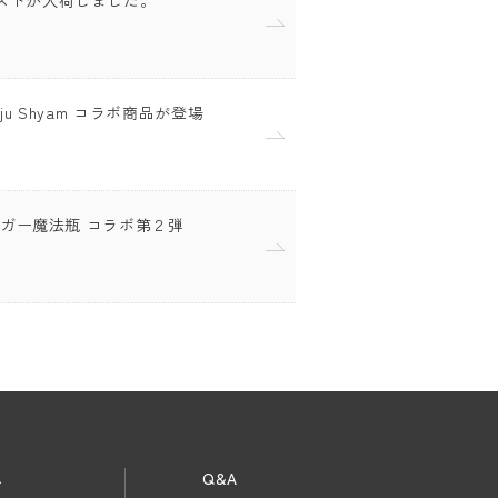
ajju Shyam コラボ商品が登場
タイガー魔法瓶 コラボ第２弾
ス
Q&A