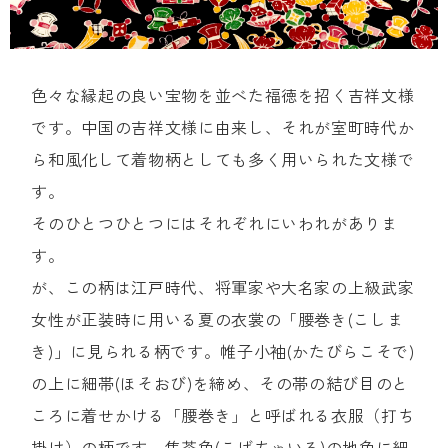
色々な縁起の良い宝物を並べた福徳を招く吉祥文様
です。中国の吉祥文様に由来し、それが室町時代か
ら和風化して着物柄としても多く用いられた文様で
す。
そのひとつひとつにはそれぞれにいわれがありま
す。
が、この柄は江戸時代、将軍家や大名家の上級武家
女性が正装時に用いる夏の衣裳の「腰巻き(こしま
き)」に見られる柄です。帷子小袖(かたびらこそで)
の上に細帯(ほそおび)を締め、その帯の結び目のと
ころに着せかける「腰巻き」と呼ばれる衣服（打ち
掛け）の柄です。焦茶色(こげちゃいろ)の地色に細