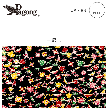
JP
/
EN
MENU
宝尽し