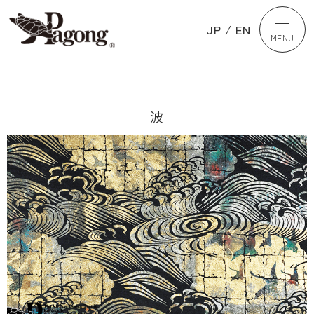
JP
/
EN
MENU
波