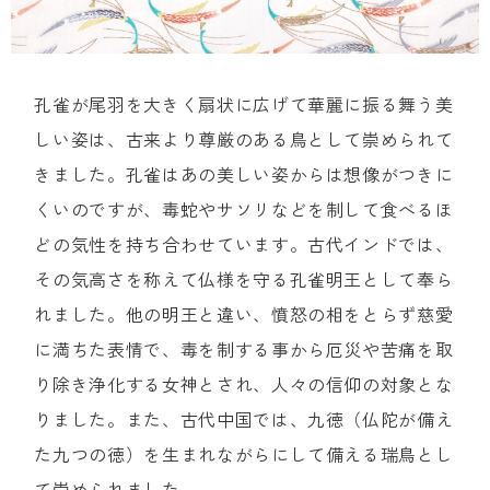
孔雀が尾羽を大きく扇状に広げて華麗に振る舞う美
しい姿は、古来より尊厳のある鳥として崇められて
きました。孔雀はあの美しい姿からは想像がつきに
くいのですが、毒蛇やサソリなどを制して食べるほ
どの気性を持ち合わせています。古代インドでは、
その気高さを称えて仏様を守る孔雀明王として奉ら
れました。他の明王と違い、憤怒の相をとらず慈愛
に満ちた表情で、毒を制する事から厄災や苦痛を取
り除き浄化する女神とされ、人々の信仰の対象とな
りました。また、古代中国では、九徳（仏陀が備え
た九つの徳）を生まれながらにして備える瑞鳥とし
て崇められました。