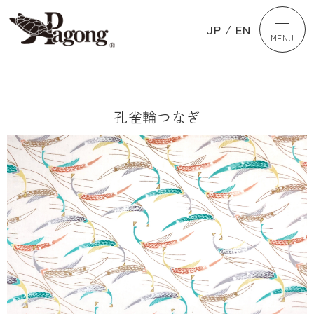
JP
/
EN
MENU
孔雀輪つなぎ