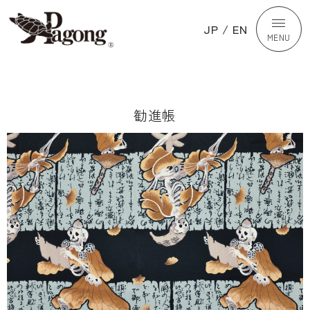
JP
/
EN
MENU
勧進帳