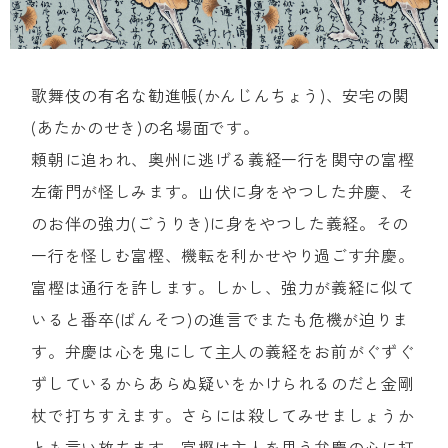
歌舞伎の有名な勧進帳(かんじんちょう)、安宅の関
(あたかのせき)の名場面です。
頼朝に追われ、奥州に逃げる義経一行を関守の富樫
左衛門が怪しみます。山伏に身をやつした弁慶、そ
のお伴の強力(ごうりき)に身をやつした義経。その
一行を怪しむ富樫、機転を利かせやり過ごす弁慶。
富樫は通行を許します。しかし、強力が義経に似て
いると番卒(ばんそつ)の進言でまたも危機が迫りま
す。弁慶は心を鬼にして主人の義経をお前がぐずぐ
ずしているからあらぬ疑いをかけられるのだと金剛
杖で打ちすえます。さらには殺してみせましょうか
とも言い放ちます。富樫は主人を思う弁慶の心に打