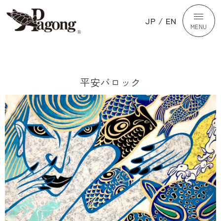
JP
/
EN
MENU
平安バロック