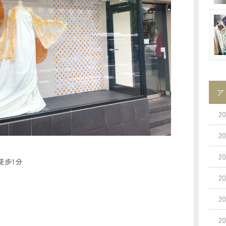
ア
2
2
2
徒歩1分
2
2
2