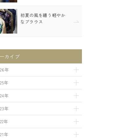
初夏の風を纏う軽やか
なブラウス
ーカイブ
026年
025年
024年
023年
022年
021年