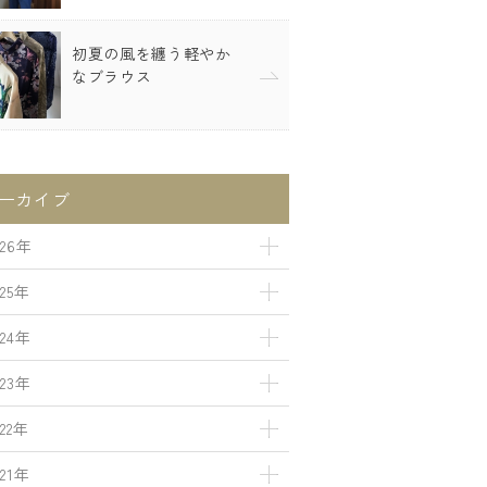
初夏の風を纏う軽やか
なブラウス
ーカイブ
026年
025年
024年
023年
022年
021年