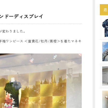
最
ィンドーディスプレイ
が変わりました。
半袖ワンピース ＜富貴花/牡丹/黒橙＞を着たマネキ