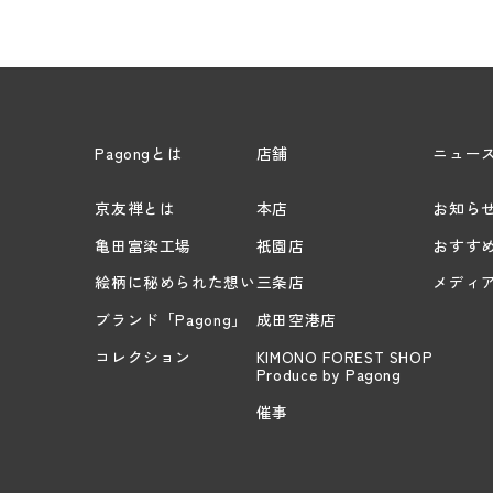
Pagongとは
店舗
ニュー
京友禅とは
本店
お知ら
亀田富染工場
祇園店
おすす
絵柄に秘められた想い
三条店
メディ
ブランド「Pagong」
成田空港店
コレクション
KIMONO FOREST SHOP
Produce by Pagong
催事