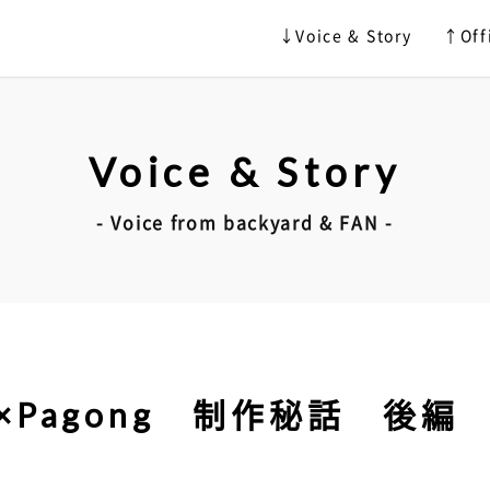
↓Voice & Story
↑Offi
Voice & Story
- Voice from backyard & FAN -
×Pagong 制作秘話 後編