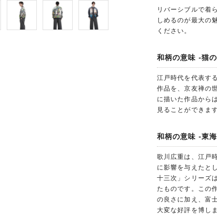
リバーシブルで着
しめるのが最大の
ください。
和柄の意味 -猫の
江戸時代を代表す
作品を、京友禅の
に描いた作品から
見ることができま
和柄の意味 -東
歌川広重は、江戸
に影響を与えたと
十三次」シリーズは
たものです。この
の良さに加え、富
大変な好評を博し