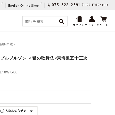
075-322-2391
(11:00-17:00/
)
平日
English Online Shop
ログイン
マイページ
カート
箱根/白鶯＞
シブルブルゾン ＜猫の歌舞伎×東海道五十三次
48WK-00
)