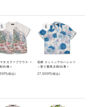
 マオカラーブラウス ＜
花柄 コットンアロハシャツ
画/白桃＞
＜彩り菊蔦文様/白青＞
000円
27,500円
(税込)
(税込)