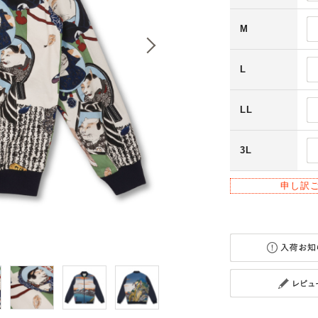
M
L
LL
3L
申し訳