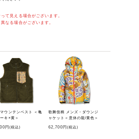
なって見える場合がございます。
と異なる場合がございます。
 マウンテンベスト ＜亀
歌舞伎柄 メンズ・ダウンジ
カーキ×黄＞
ャケット＜意休の龍/黄色＞
000円
62,700円
(税込)
(税込)