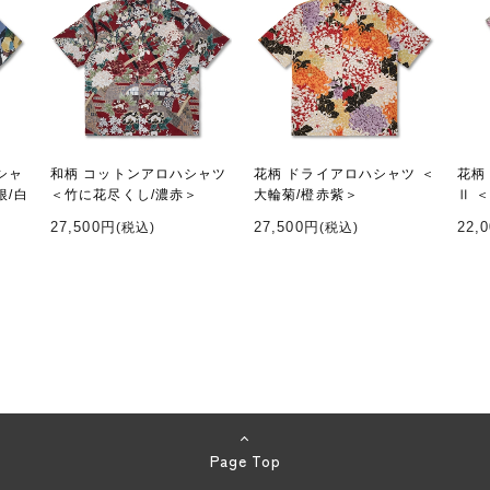
シャ
和柄 コットンアロハシャツ
花柄 ドライアロハシャツ ＜
花柄
根/白
＜竹に花尽くし/濃赤＞
大輪菊/橙赤紫＞
Ⅱ 
27,500円
27,500円
22,
(税込)
(税込)
Page Top