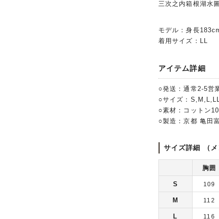
三次之内箱根湖水
モデル：身長183c
着用サイズ：LL
アイテム詳細
○発送：通常2-5営
○サイズ：S,M,L,LL
○素材：コットン1
○製造：京都 亀田
サイズ詳細 （メ
胸囲
S
109
M
112
L
116