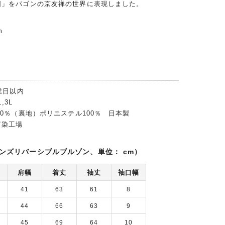
圖」をパゴンの京友禅の世界に表現しました。
m
業日以内
,3L
00％（裏地）ポリエステル100％ 日本製
富染工場
ンズリバーシブルブルゾン、単位： cm）
肩幅
着丈
袖丈
袖口幅
41
63
61
8
44
66
63
9
45
69
64
10