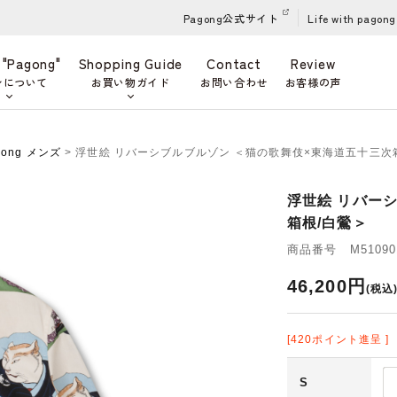
Pagong公式サイト
Life with pagong
 "Pagong"
Shopping Guide
Contact
Review
ンについて
お買い物ガイド
お問い合わせ
お客様の声
gong メンズ
> 浮世絵 リバーシブルブルゾン ＜猫の歌舞伎×東海道五十三次
浮世絵 リバー
箱根/白鶯＞
商品番号 M510901
46,200円
(税込
[420ポイント進呈 ]
S