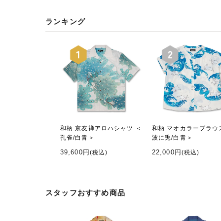
ランキング
和柄 京友禅アロハシャツ ＜
和柄 マオカラーブラウ
孔雀/白青＞
波に兎/白青＞
39,600円
22,000円
(税込)
(税込)
スタッフおすすめ商品