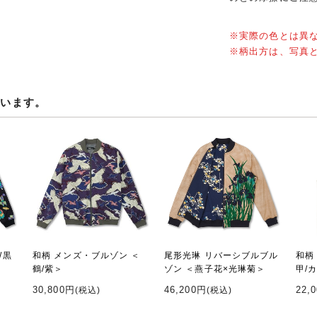
※実際の色とは異
※柄出方は、写真
ています。
/黒
和柄 メンズ・ブルゾン ＜
尾形光琳 リバーシブルブル
和柄
鶴/紫＞
ゾン ＜燕子花×光琳菊＞
甲/
30,800円
46,200円
22,
(税込)
(税込)