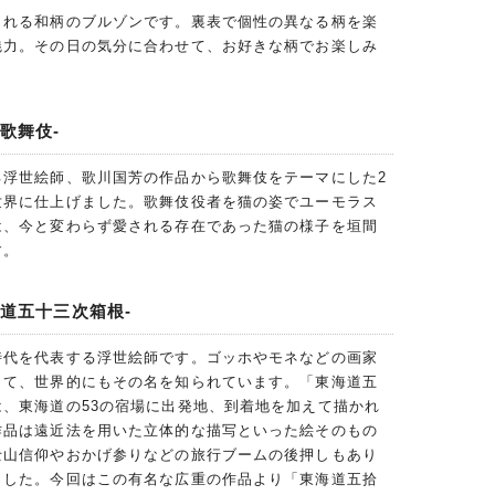
られる和柄のブルゾンです。裏表で個性の異なる柄を楽
魅力。その日の気分に合わせて、お好きな柄でお楽しみ
歌舞伎-
る浮世絵師、歌川国芳の作品から歌舞伎をテーマにした2
世界に仕上げました。歌舞伎役者を猫の姿でユーモラス
は、今と変わらず愛される存在であった猫の様子を垣間
す。
海道五十三次箱根-
時代を代表する浮世絵師です。ゴッホやモネなどの画家
して、世界的にもその名を知られています。「東海道五
、東海道の53の宿場に出発地、到着地を加えて描かれ
作品は遠近法を用いた立体的な描写といった絵そのもの
士山信仰やおかげ参りなどの旅行ブームの後押しもあり
ました。今回はこの有名な広重の作品より「東海道五拾