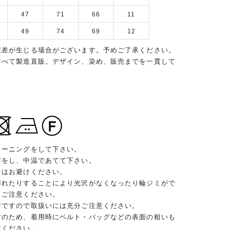
47
71
66
11
49
74
69
12
誤差が生じる場合がございます。予めご了承ください。
すべて製造直販。デザイン、染め、販売までを一貫して
リーニングをして下さい。
布をし、中温であてて下さい。
ンはお避けください。
濡れたりすることにより光沢がなくなったり輪ジミがで
、ご注意ください。
材ですので取扱いには充分ご注意ください。
材のため、着用時にベルト・バッグなどの表面の粗いも
意ください。