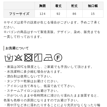
胸囲
着丈
裄丈
袖口幅
フリーサイズ
124
92
86
15
※サイズは若干の誤差が生じる場合がございます。予めご了承く
ださい。
※パゴンの商品はすべて製造直販。デザイン、染め、販売までを
一貫して行っております。
お洗濯について
・液温は30℃を限度とし、ご家庭でも手洗いして頂けます。
・水洗濯時に多少縮む場合があります。
・漂白剤は使用しないで下さい。
・タンブラー乾燥はお避けください。
・アイロンは当て布をし、低温であてて下さい。
・スチームアイロンはお避け下さい。
・汗がついたままや長時間水に浸けたり濡れたまま放置すると、
色落ち色移りの原因になりますのでお避け下さい。
・雨や汗など水に濡れたりすることにより光沢がなくなったり輪