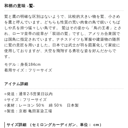
和柄の意味 -鷲-
鷲と鷹の明確な区別はないようで、比較的大きい物を鷲、小さめ
を鷹と呼んでいます。どちらも性質の荒い肉食の鳥で鋭いくちば
しや爪を持つ猛々しい鳥です。 鷲はその姿から「鳥の王者」とさ
れ、ローマ皇帝の紋章が「双頭の鷲」ですし、アメリカ合衆国で
は国鳥に指定されています。ナチスドイツも軍服や建築物の随所
に鷲の意匠を用いました。日本では武士が羽を図案化して家紋に
使用しておりますが、大空を飛翔する勇壮な姿を好んだからで
す。
モデル：身長184cm
着用サイズ：フリーサイズ
アイテム詳細
○発送：通常2-5営業日以内
○サイズ：フリーサイズ
○素材：レーヨン 50％ 綿 50％ 日本製
○製造：京都 亀田富染工場
サイズ詳細 （セミロングカーディガン、単位： cm）