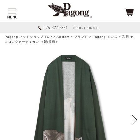
075-322-2391
（11:00～17:00/平日）
Pagong ネットショップ TOP
>
All item
>
ブランド
>
Pagong メンズ
> 和柄 セ
ミロングカーディガン ＜鷲/深緑＞