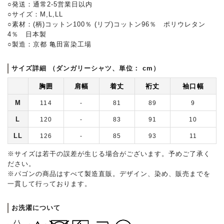
○発送：通常2-5営業日以内
○サイズ：M,L,LL
○素材：(柄)コットン100％ (リブ)コットン96％ ポリウレタン
4％ 日本製
○製造：京都 亀田富染工場
サイズ詳細 （ダンガリーシャツ、単位： cm）
胸囲
肩幅
着丈
裄丈
袖口幅
M
114
-
81
89
9
L
120
-
83
91
10
LL
126
-
85
93
11
※サイズは若干の誤差が生じる場合がございます。予めご了承く
ださい。
※パゴンの商品はすべて製造直販。デザイン、染め、販売までを
一貫して行っております。
お洗濯について