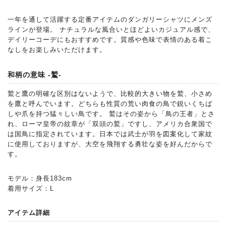
一年を通して活躍する定番アイテムのダンガリーシャツにメンズ
ラインが登場。 ナチュラルな風合いとほどよいカジュアル感で、
デイリーコーデにもおすすめです。質感や色味で表情のある着こ
なしをお楽しみいただけます。
和柄の意味 -鷲-
鷲と鷹の明確な区別はないようで、比較的大きい物を鷲、小さめ
を鷹と呼んでいます。どちらも性質の荒い肉食の鳥で鋭いくちば
しや爪を持つ猛々しい鳥です。 鷲はその姿から「鳥の王者」とさ
れ、ローマ皇帝の紋章が「双頭の鷲」ですし、アメリカ合衆国で
は国鳥に指定されています。日本では武士が羽を図案化して家紋
に使用しておりますが、大空を飛翔する勇壮な姿を好んだからで
す。
モデル：身長183cm
着用サイズ：L
アイテム詳細