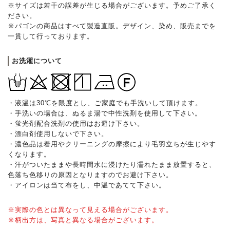
※サイズは若干の誤差が生じる場合がございます。予めご了承く
ださい。
※パゴンの商品はすべて製造直販。デザイン、染め、販売までを
一貫して行っております。
お洗濯について
・液温は30℃を限度とし、ご家庭でも手洗いして頂けます。
・手洗いの場合は、ぬるま湯で中性洗剤を使用して下さい。
・蛍光剤配合洗剤の使用はお避け下さい。
・漂白剤使用しないで下さい。
・濃色品は着用やクリーニングの摩擦により毛羽立ちが生じやす
くなります。
・汗がついたままや長時間水に浸けたり濡れたまま放置すると、
色落ち色移りの原因となりますのでお避け下さい。
・アイロンは当て布をし、中温であてて下さい。
※実際の色とは異なって見える場合がございます。
※柄出方は、写真と異なる場合がございます。