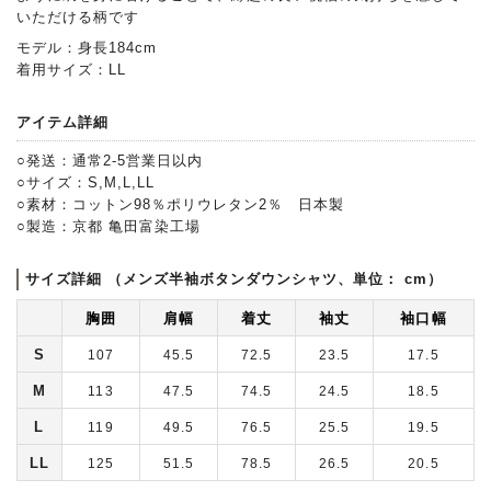
いただける柄です
モデル：身長184cm
着用サイズ：LL
アイテム詳細
○発送：通常2-5営業日以内
○サイズ：S,M,L,LL
○素材：コットン98％ポリウレタン2％ 日本製
○製造：京都 亀田富染工場
サイズ詳細 （メンズ半袖ボタンダウンシャツ、単位： cm）
胸囲
肩幅
着丈
袖丈
袖口幅
S
107
45.5
72.5
23.5
17.5
M
113
47.5
74.5
24.5
18.5
L
119
49.5
76.5
25.5
19.5
LL
125
51.5
78.5
26.5
20.5