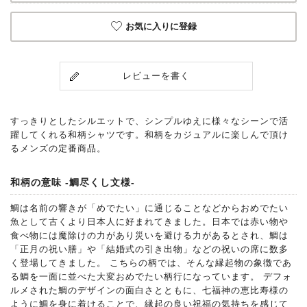
お気に入りに登録
レビューを書く
すっきりとしたシルエットで、シンプルゆえに様々なシーンで活
躍してくれる和柄シャツです。和柄をカジュアルに楽しんで頂け
るメンズの定番商品。
和柄の意味 -鯛尽くし文様-
鯛は名前の響きが「めでたい」に通じることなどからおめでたい
魚として古くより日本人に好まれてきました。日本では赤い物や
食べ物には魔除けの力があり災いを避ける力があるとされ、鯛は
「正月の祝い膳」や「結婚式の引き出物」などの祝いの席に数多
く登場してきました。 こちらの柄では、そんな縁起物の象徴であ
る鯛を一面に並べた大変おめでたい柄行になっています。 デフォ
ルメされた鯛のデザインの面白さとともに、七福神の恵比寿様の
ように鯛を身に着けることで、縁起の良い祝福の気持ちを感じて