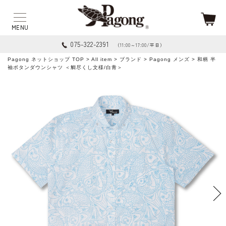
075-322-2391
（11:00～17:00/平日）
Pagong ネットショップ TOP
>
All item
>
ブランド
>
Pagong メンズ
> 和柄 半
袖ボタンダウンシャツ ＜鯛尽くし文様/白青＞