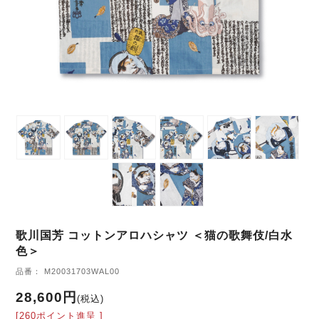
歌川国芳 コットンアロハシャツ ＜猫の歌舞伎/白水
色＞
品番： M20031703WAL00
28,600円
(税込)
[260ポイント進呈 ]