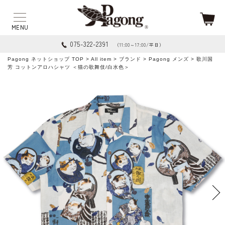
075-322-2391
（11:00～17:00/平日）
Pagong ネットショップ TOP
>
All item
>
ブランド
>
Pagong メンズ
> 歌川国
芳 コットンアロハシャツ ＜猫の歌舞伎/白水色＞