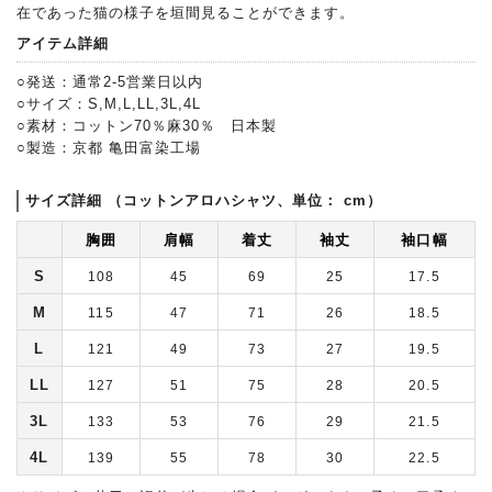
在であった猫の様子を垣間見ることができます。
アイテム詳細
○発送：通常2-5営業日以内
○サイズ：S,M,L,LL,3L,4L
○素材：コットン70％麻30％ 日本製
○製造：京都 亀田富染工場
サイズ詳細 （コットンアロハシャツ、単位： cm）
胸囲
肩幅
着丈
袖丈
袖口幅
S
108
45
69
25
17.5
M
115
47
71
26
18.5
L
121
49
73
27
19.5
LL
127
51
75
28
20.5
3L
133
53
76
29
21.5
4L
139
55
78
30
22.5