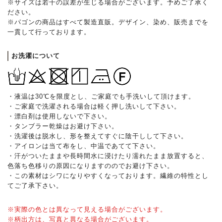
※サイズは若干の誤差が生じる場合がございます。予めご了承く
ださい。
※パゴンの商品はすべて製造直販。デザイン、染め、販売までを
一貫して行っております。
お洗濯について
・液温は30℃を限度とし、ご家庭でも手洗いして頂けます。
・ご家庭で洗濯される場合は軽く押し洗いして下さい。
・漂白剤は使用しないで下さい。
・タンブラー乾燥はお避け下さい。
・洗濯後は脱水し、形を整えてすぐに陰干しして下さい。
・アイロンは当て布をし、中温であてて下さい。
・汗がついたままや長時間水に浸けたり濡れたまま放置すると、
色落ち色移りの原因になりますののでお避け下さい。
・この素材はシワになりやすくなっております。繊維の特性とし
てご了承下さい。
※実際の色とは異なって見える場合がございます。
※柄出方は、写真と異なる場合がございます。