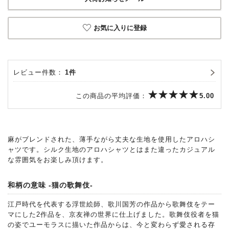
お気に入りに登録
レビュー件数：
1件
この商品の平均評価：
5.00
麻がブレンドされた、薄手ながら丈夫な生地を使用したアロハシ
ャツです。シルク生地のアロハシャツとはまた違ったカジュアル
な雰囲気をお楽しみ頂けます。
和柄の意味 -猫の歌舞伎-
江戸時代を代表する浮世絵師、歌川国芳の作品から歌舞伎をテー
マにした2作品を、京友禅の世界に仕上げました。歌舞伎役者を猫
の姿でユーモラスに描いた作品からは、今と変わらず愛される存