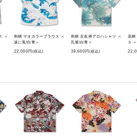
ス ＜
和柄 マオカラーブラウス ＜
和柄 京友禅アロハシャツ ＜
花柄
波に兎/白青＞
孔雀/白青＞
Ⅱ 
22,000円
39,600円
22,
(税込)
(税込)