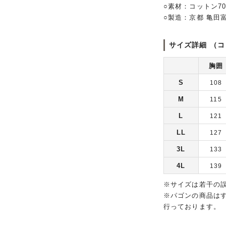
○素材：コットン7
○製造：京都 亀田
サイズ詳細 （コ
胸囲
S
108
M
115
L
121
LL
127
3L
133
4L
139
※サイズは若干の
※パゴンの商品は
行っております。