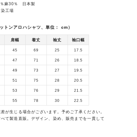
0％麻30％ 日本製
富染工場
ットンアロハシャツ、単位： cm）
肩幅
着丈
袖丈
袖口幅
45
69
25
17.5
47
71
26
18.5
49
73
27
19.5
51
75
28
20.5
53
76
29
21.5
55
78
30
22.5
誤差が生じる場合がございます。予めご了承ください。
すべて製造直販。デザイン、染め、販売までを一貫して