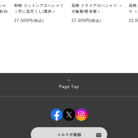
シャ
和柄 コットンアロハシャツ
花柄 ドライアロハシャツ ＜
花柄
根/白
＜竹に花尽くし/濃赤＞
大輪菊/橙赤紫＞
Ⅱ 
27,500円
27,500円
22,
(税込)
(税込)
Page Top
メルマガ登録