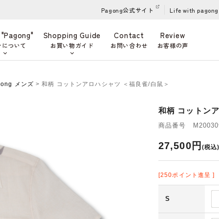
Pagong公式サイト
Life with pagong
 "Pagong"
Shopping Guide
Contact
Review
ンについて
お買い物ガイド
お問い合わせ
お客様の声
gong メンズ
> 和柄 コットンアロハシャツ ＜福良雀/白鼠＞
和柄 コットンア
商品番号 M200309
27,500円
(税込
[250ポイント進呈 ]
S