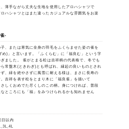
た、薄手ながら丈夫な生地を使用したアロハシャツで
アロハシャツとはまた違ったカジュアルな雰囲気をお楽
雀-
の子、または寒気に全身の羽毛をふくらませた姿の雀を
ずめ)」と言います。「ふくらむ」に「福良む」という字
つぎました。 雀がとまる松は吉祥柄の代表格で、冬でも
ら常盤木(ときわぎ)とも呼ばれ、縁起の良いものとされ
せず、緑を絶やさずに風雪に耐える様は、まさに長寿の
す。吉祥を表す松をとまり木に「福良雀」を描いて
まさしくおめでた尽くしのこの柄。身につければ、普段
近なところにも「福」をみつけられるかも知れません
業日以内
,3L,4L