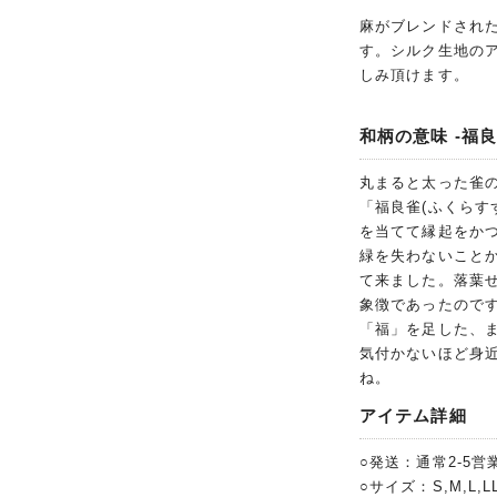
麻がブレンドされ
す。シルク生地の
しみ頂けます。
和柄の意味 -福良
丸まると太った雀
「福良雀(ふくらす
を当てて縁起をか
緑を失わないことか
て来ました。落葉
象徴であったので
「福」を足した、
気付かないほど身
ね。
アイテム詳細
○発送：通常2-5営
○サイズ：S,M,L,LL