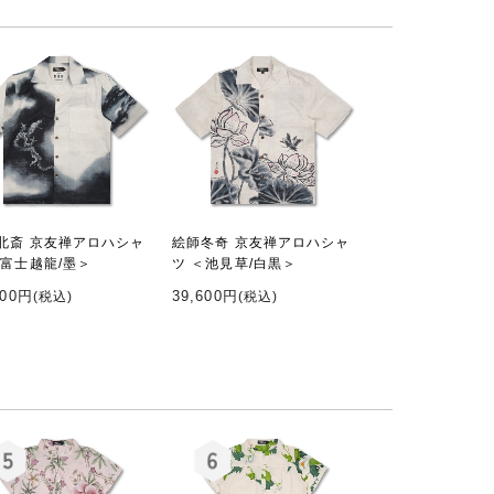
北斎 京友禅アロハシャ
絵師冬奇 京友禅アロハシャ
＜富士越龍/墨＞
ツ ＜池見草/白黒＞
200円
39,600円
(税込)
(税込)