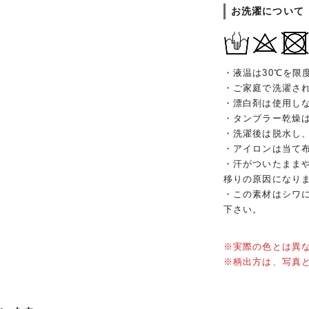
お洗濯について
・液温は30℃を限
・ご家庭で洗濯さ
・漂白剤は使用し
・タンブラー乾燥
・洗濯後は脱水し
・アイロンは当て
・汗がついたまま
移りの原因になり
・この素材はシワ
下さい。
※実際の色とは異
※柄出方は、写真