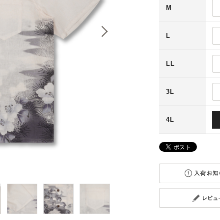
M
L
LL
3L
4L