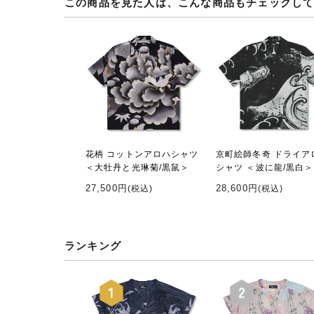
この商品を見た人は、こんな商品もチェックし
花柄 コットンアロハシャツ
京町絵師冬奇 ドライア
＜大牡丹と光琳菊/黒鼠＞
シャツ ＜波に龍/黒白＞
27,500円
28,600円
(税込)
(税込)
ランキング