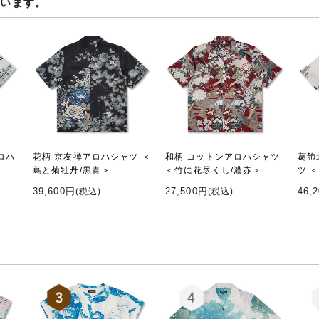
ています。
ロハ
花柄 京友禅アロハシャツ ＜
和柄 コットンアロハシャツ
葛飾
蔦と菊牡丹/黒青＞
＜竹に花尽くし/濃赤＞
ツ 
39,600円
27,500円
46,
(税込)
(税込)