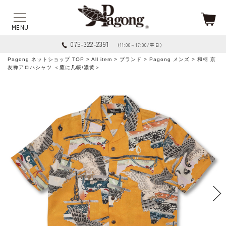
075-322-2391
（11:00～17:00/平日）
Pagong ネットショップ TOP
>
All item
>
ブランド
>
Pagong メンズ
> 和柄 京
友禅アロハシャツ ＜鷹に几帳/濃黄＞