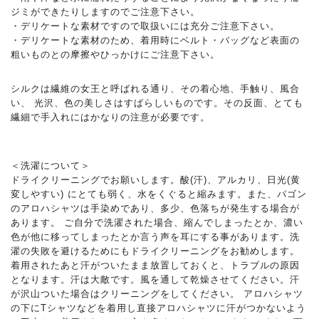
ジミができたりしますのでご注意下さい。
・デリケートな素材ですので取扱いには充分ご注意下さい。
・デリケートな素材のため、着用時にベルト・バッグなど表面の
粗いものとの摩擦やひっかけにご注意下さい。
シルクは繊維の女王と呼ばれる通り、その着心地、手触り、風合
い、 光沢、色の美しさはすばらしいものです。その反面、とても
繊細で手入れにはかなりの注意が必要です。
＜洗濯について＞
ドライクリーニングでお願いします。酸(汗)、アルカリ、日光(黄
変しやすい) にとても弱く、水をくぐると縮みます。また、パゴン
のアロハシャツは手染めであり、多少、色落ちが発生する場合が
あります。 ご自分で洗濯された場合、縮んでしまったとか、濃い
色が他に移ってしまったとか言う声を耳にする事があります。洗
濯の失敗を避けるためにもドライクリーニングをお勧めします。
着用されたあと汗がついたまま放置しておくと、トラブルの原因
となります。汗は大敵です。風を通して乾燥させてください。汗
が沢山ついた場合はクリーニングをしてください。 アロハシャツ
の下にTシャツなどを着用し直接アロハシャツに汗がつかないよう