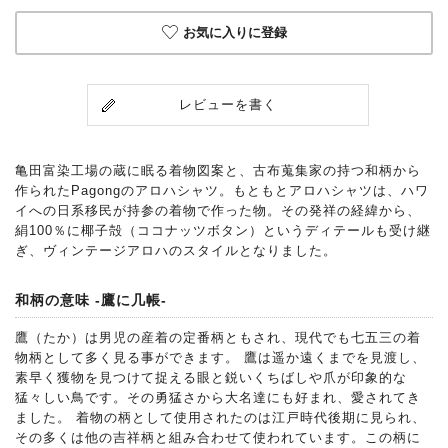
お気に入りに登録
レビューを書く
亀田富染工場の蔵に眠る着物図案と、古布蒐集家の持つ和柄から
作られたPagongのアロハシャツ。もともとアロハシャツは、ハワ
イへの日系移民が持参の着物で作った物。その発祥の経緯から、
絹100％に椰子殻（ココナッツボタン）というディテールも受け継
ぎ、ヴィンテージアロハのスタイルとなりました。
和柄の意味 -鷹に几帳-
鷹（たか）は男児の産着の定番柄ともされ、現代でも七五三の着
物柄として多く見る事ができます。 鷹は遥か遠くまでを見渡し、
素早く獲物を見つけて捉える眼と鋭いくちばしや爪が印象的な
猛々しい鳥です。その勇猛さから大名達にも好まれ、愛されてき
ました。 着物の柄として使用されたのは江戸時代後期に見られ、
その多くは他の吉祥柄と組み合わせて使われています。この柄に