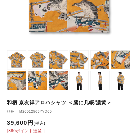
和柄 京友禅アロハシャツ ＜鷹に几帳/濃黄＞
品番： M20012505YYD00
39,600円
(税込)
[360ポイント進呈 ]