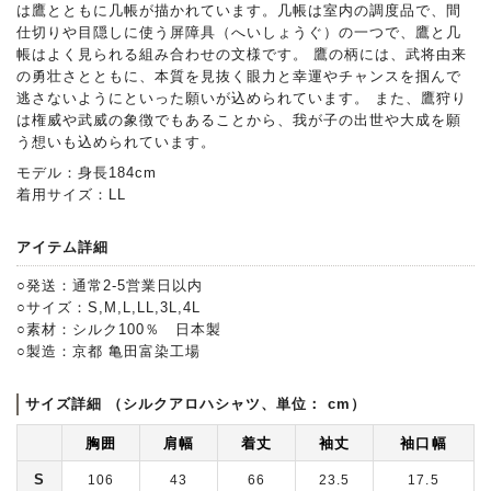
は鷹とともに几帳が描かれています。几帳は室内の調度品で、間
仕切りや目隠しに使う屏障具（へいしょうぐ）の一つで、鷹と几
帳はよく見られる組み合わせの文様です。 鷹の柄には、武将由来
の勇壮さとともに、本質を見抜く眼力と幸運やチャンスを掴んで
逃さないようにといった願いが込められています。 また、鷹狩り
は権威や武威の象徴でもあることから、我が子の出世や大成を願
う想いも込められています。
モデル：身長184cm
着用サイズ：LL
アイテム詳細
○発送：通常2-5営業日以内
○サイズ：S,M,L,LL,3L,4L
○素材：シルク100％ 日本製
○製造：京都 亀田富染工場
サイズ詳細 （シルクアロハシャツ、単位： cm）
胸囲
肩幅
着丈
袖丈
袖口幅
S
106
43
66
23.5
17.5