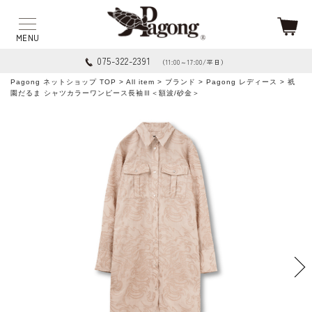
075-322-2391
（11:00～17:00/平日）
Pagong ネットショップ TOP
>
All item
>
ブランド
>
Pagong レディース
> 祇
園だるま シャツカラーワンピース長袖Ⅲ＜額波/砂金＞