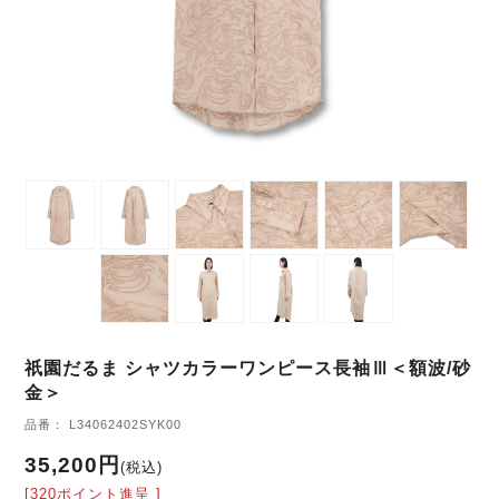
祇園だるま シャツカラーワンピース長袖Ⅲ＜額波/砂
金＞
品番： L34062402SYK00
35,200円
(税込)
[320ポイント進呈 ]