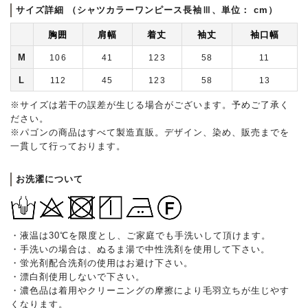
サイズ詳細 （シャツカラーワンピース長袖Ⅲ、単位： cm）
胸囲
肩幅
着丈
袖丈
袖口幅
M
106
41
123
58
11
L
112
45
123
58
13
※サイズは若干の誤差が生じる場合がございます。予めご了承く
ださい。
※パゴンの商品はすべて製造直販。デザイン、染め、販売までを
一貫して行っております。
お洗濯について
・液温は30℃を限度とし、ご家庭でも手洗いして頂けます。
・手洗いの場合は、ぬるま湯で中性洗剤を使用して下さい。
・蛍光剤配合洗剤の使用はお避け下さい。
・漂白剤使用しないで下さい。
・濃色品は着用やクリーニングの摩擦により毛羽立ちが生じやす
くなります。