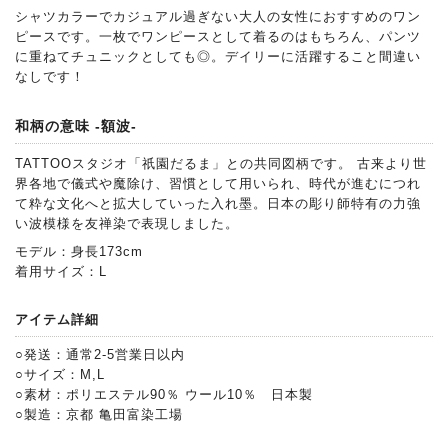
シャツカラーでカジュアル過ぎない大人の女性におすすめのワン
ピースです。一枚でワンピースとして着るのはもちろん、パンツ
に重ねてチュニックとしても◎。デイリーに活躍すること間違い
なしです！
和柄の意味 -額波-
TATTOOスタジオ「祇園だるま」との共同図柄です。 古来より世
界各地で儀式や魔除け、習慣として用いられ、時代が進むにつれ
て粋な文化へと拡大していった入れ墨。日本の彫り師特有の力強
い波模様を友禅染で表現しました。
モデル：身長173cm
着用サイズ：L
アイテム詳細
○発送：通常2-5営業日以内
○サイズ：M,L
○素材：ポリエステル90％ ウール10％ 日本製
○製造：京都 亀田富染工場