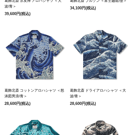
葛飾北斎 京友禅 アロハシャツ ＜大
葛飾北斎 ブルゾン ＜富士越龍/墨＞
波/青＞
34,100円
(税込)
39,600円
(税込)
葛飾北斎 コットンアロハシャツ ＜怒
葛飾北斎 ドライアロハシャツ ＜大
涛図男浪/青＞
波/青＞
28,600円
(税込)
28,600円
(税込)