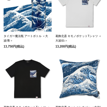
タイガー魔法瓶 アートボトル ＜大
葛飾北斎 キモノポケットTシャツ ＜
波/青＞
大波/白＞
13,750円
(税込)
13,200円
(税込)