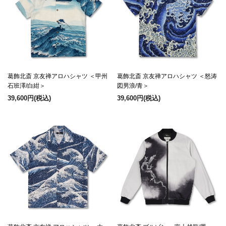
葛飾北斎 京友禅アロハシャツ ＜甲州
葛飾北斎 京友禅アロハシャツ ＜怒涛
石班澤/白紺＞
図男浪/青＞
39,600円
(税込)
39,600円
(税込)