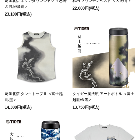
葛飾北斎 ボタンダウンシャツ ＜怒涛
和柄 マウンテンベスト ＜大波/青＞
図男浪/濃紺＞
22,000円
(税込)
23,100円
(税込)
葛飾北斎 タンクトップⅡ ＜富士越
タイガー魔法瓶 アートボトル ＜富士
龍/墨＞
越龍/金黒＞
14,300円
(税込)
13,750円
(税込)