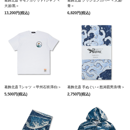
葛飾北斎 キモノポケットTシャツ ＜
葛飾北斎 クッションカバー ＜大波/
大波/黒＞
青＞
13,200円
(税込)
6,820円
(税込)
葛飾北斎 Tシャツ ＜甲州石班澤/白＞
葛飾北斎 手ぬぐい＜怒涛図男浪/青＞
5,500円
(税込)
2,750円
(税込)