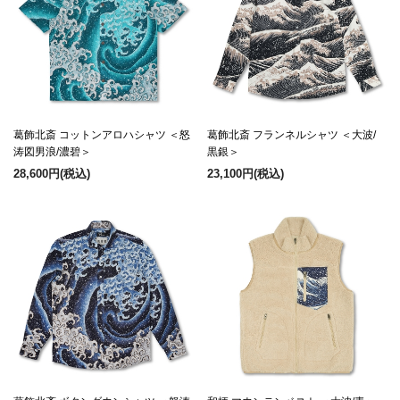
葛飾北斎 コットンアロハシャツ ＜怒
葛飾北斎 フランネルシャツ ＜大波/
涛図男浪/濃碧＞
黒銀＞
28,600円
(税込)
23,100円
(税込)