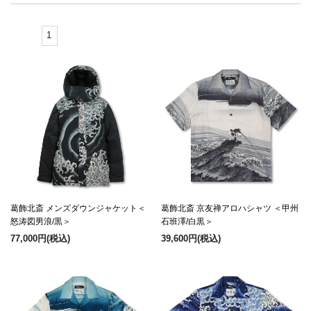
1
葛飾北斎 メンズダウンジャケット＜
葛飾北斎 京友禅アロハシャツ ＜甲州
怒涛図男浪/黒＞
石班澤/白黒＞
77,000円
(税込)
39,600円
(税込)