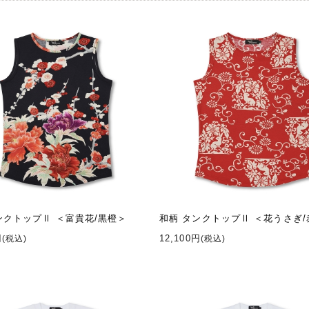
ンクトップⅡ ＜富貴花/黒橙＞
和柄 タンクトップⅡ ＜花うさぎ/
円
12,100円
(税込)
(税込)