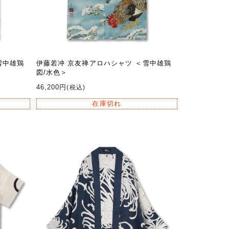
雪中雄鶏
伊藤若冲 京友禅アロハシャツ ＜雪中雄鶏
図/水色＞
46,200円
(税込)
在庫切れ