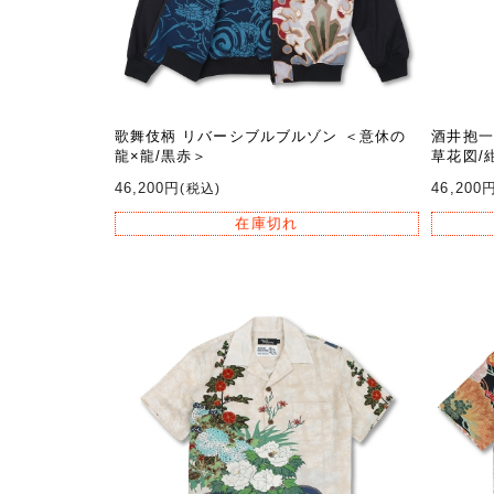
歌舞伎柄 リバーシブルブルゾン ＜意休の
酒井抱一
龍×龍/黒赤＞
草花図/
46,200円
46,200
(税込)
在庫切れ