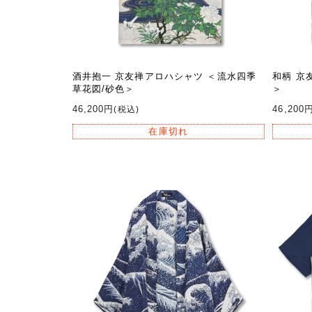
酒井抱一 京友禅アロハシャツ ＜流水四季
和柄 京
草花図/砂色＞
＞
46,200円
46,200
(税込)
在庫切れ