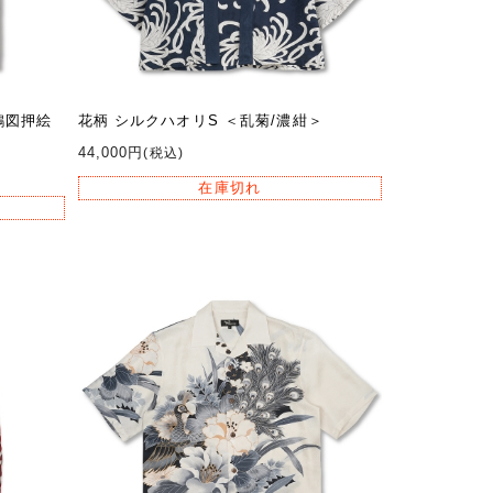
鶏図押絵
花柄 シルクハオリS ＜乱菊/濃紺＞
44,000円
(税込)
在庫切れ