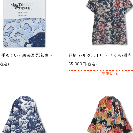
 手ぬぐい＜怒涛図男浪/青＞
花柄 シルクハオリ ＜さくら/紺赤
55,000円
(税込)
(税込)
在庫切れ