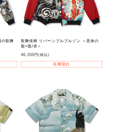
猫の歌舞
歌舞伎柄 リバーシブルブルゾン ＜意休の
龍×龍/赤＞
46,200円
(税込)
在庫切れ