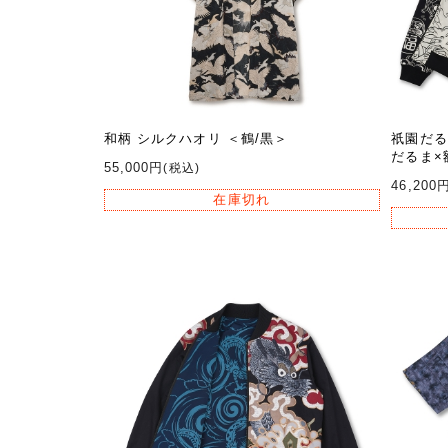
和柄 シルクハオリ ＜鶴/黒＞
祇園だる
だるま×
55,000円
(税込)
46,200
在庫切れ