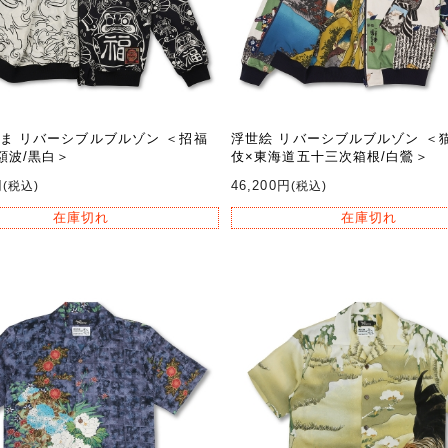
ま リバーシブルブルゾン ＜招福
浮世絵 リバーシブルブルゾン ＜
額波/黒白＞
伎×東海道五十三次箱根/白鶯＞
円
46,200円
(税込)
(税込)
在庫切れ
在庫切れ