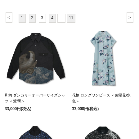
<
>
1
2
3
4
…
11
和柄 ダンガリーオーバーサイズシャ
花柄 ロングワンピース ＜紫陽花/水
ツ ＜鷲/黒＞
色＞
33,000円
(税込)
33,000円
(税込)