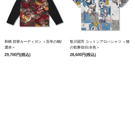
和柄 切替カーディガン ＜百年の鶴/
歌川国芳 コットンアロハシャツ ＜猫
濃赤＞
の歌舞伎/白水色＞
29,700円
(税込)
28,600円
(税込)
京町絵師冬奇 ドライアロハシャツ ＜
和柄 パーカーⅡ ＜武具の図/白茶＞